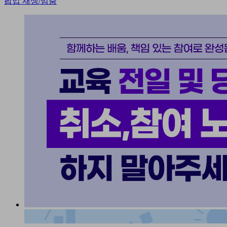
팝업 재생/멈춤