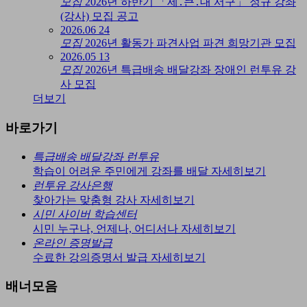
모집
2026년 하반기 「세․큰․대 서구」 정규 강좌
(강사) 모집 공고
2026.06
24
모집
2026년 활동가 파견사업 파견 희망기관 모집
2026.05
13
모집
2026년 특급배송 배달강좌 장애인 런투유 강
사 모집
더보기
바로가기
특급배송 배달강좌 런투유
학습이 어려운 주민에게 강좌를 배달
자세히보기
런투유 강사은행
찾아가는 맞춤형 강사
자세히보기
시민 사이버 학습센터
시민 누구나, 언제나, 어디서나
자세히보기
온라인 증명발급
수료한 강의증명서 발급
자세히보기
배너모음